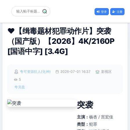
登录
注册
❤️【缉毒题材犯罪动作片】突袭
（国产版）【2026】4K/2160P
[国语中字] [3.4G]
夸可资源狂人(化神)
2026-07-01 16:37
影视区
5
夸克盘
突袭
主演：
杨杏 / 宫宏佳
类型：
犯罪