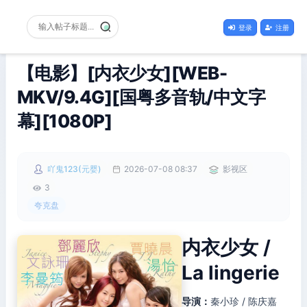
登录
注册
【电影】[内衣少女][WEB-
MKV/9.4G][国粤多音轨/中文字
幕][1080P]
吖鬼123(元婴)
2026-07-08 08:37
影视区
3
夸克盘
内衣少女 /
La lingerie
导演：
秦小珍 / 陈庆嘉