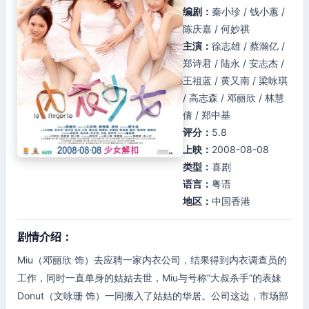
编剧：
秦小珍 / 钱小蕙 /
陈庆嘉 / 何妙祺
主演：
徐志雄 / 蔡瀚亿 /
郑诗君 / 陆永 / 安志杰 /
王祖蓝 / 黄又南 / 梁咏琪
/ 高志森 / 邓丽欣 / 林慧
倩 / 郑中基
评分：
5.8
上映：
2008-08-08
类型：
喜剧
语言：
粤语
地区：
中国香港
剧情介绍：
Miu（邓丽欣 饰）去应聘一家内衣公司，结果得到内衣调查员的
工作，同时一直单身的姑姑去世，Miu与号称“大叔杀手”的表妹
Donut（文咏珊 饰）一同搬入了姑姑的华居。公司这边，市场部