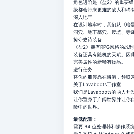
角色进阶是《盐2》的重要
级都会带来更难的敌人和稀
深入地牢
在设计地牢时，我们从《暗
洞穴、地下墓穴、废墟、寺
掠夺史诗装备
《盐2》拥有RPG风格的战
装备还具有随机的天赋。因
完美属性的新稀有物品。
进行任务
将你的船停靠在海港，领取
关于Lavaboots工作室
我们是Lavaboots的
让你置身于广阔世界并让你
险中的世界。
最低配置：
需要 64 位处理器和操作系