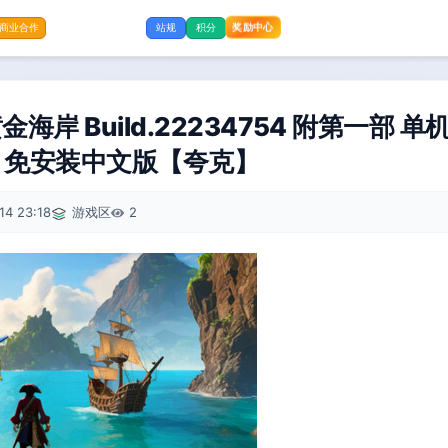
奖励中心
商业合作
站规
积分
岸 Build.22234754 附第一部 单机+
Gold）免安装中文版【夸克】
14 23:18
游戏区
2