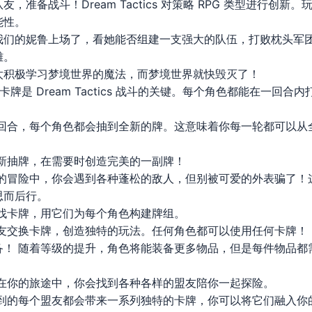
，准备战斗！Dream Tactics 对策略 RPG 类型进行创
能性。
我们的妮鲁上场了，看她能否组建一支强大的队伍，打败枕头军
雄。
太积极学习梦境世界的魔法，而梦境世界就快毁灭了！
 卡牌是 Dream Tactics 战斗的关键。每个角色都能在一回
个回合，每个角色都会抽到全新的牌。这意味着你每一轮都可以从
重新抽牌，在需要时创造完美的一副牌！
界的冒险中，你会遇到各种蓬松的敌人，但别被可爱的外表骗了！
思而后行。
寻找卡牌，用它们为每个角色构建牌组。
盟友交换卡牌，创造独特的玩法。任何角色都可以使用任何卡牌！
备！ 随着等级的提升，角色将能装备更多物品，但是每件物品都
 在你的旅途中，你会找到各种各样的盟友陪你一起探险。
找到的每个盟友都会带来一系列独特的卡牌，你可以将它们融入你