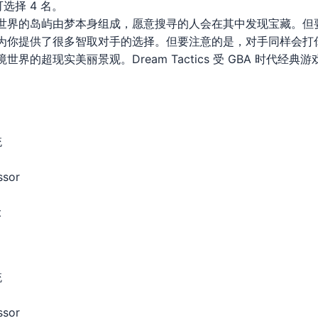
选择 4 名。
境世界的岛屿由梦本身组成，愿意搜寻的人会在其中发现宝藏。但
形为你提供了很多智取对手的选择。但要注意的是，对手同样会打
界的超现实美丽景观。Dream Tactics 受 GBA 时代经
统
ssor
t
统
ssor