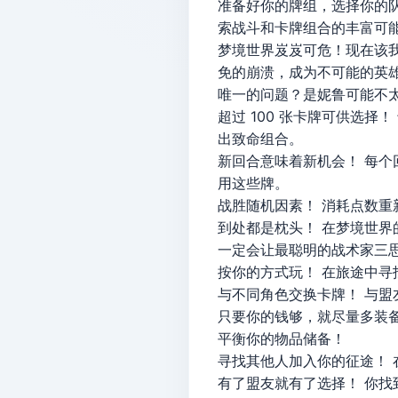
准备好你的牌组，选择你的队友
索战斗和卡牌组合的丰富可
梦境世界岌岌可危！现在该
免的崩溃，成为不可能的英
唯一的问题？是妮鲁可能不
超过 100 张卡牌可供选择！
出致命组合。
新回合意味着新机会！ 每
用这些牌。
战胜随机因素！ 消耗点数
到处都是枕头！ 在梦境世
一定会让最聪明的战术家三
按你的方式玩！ 在旅途中
与不同角色交换卡牌！ 与
只要你的钱够，就尽量多装
平衡你的物品储备！
寻找其他人加入你的征途！
有了盟友就有了选择！ 你