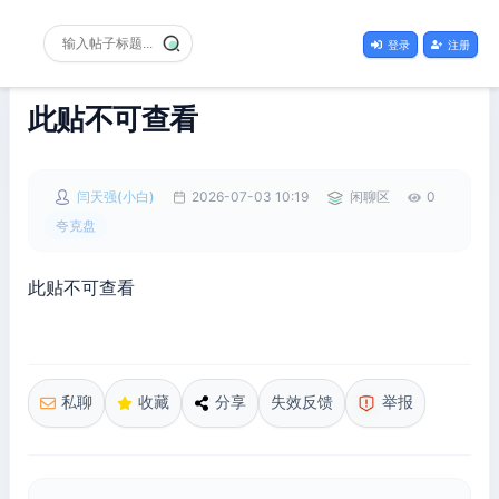
登录
注册
此贴不可查看
闫天强(小白)
2026-07-03 10:19
闲聊区
0
夸克盘
此贴不可查看
私聊
收藏
分享
失效反馈
举报