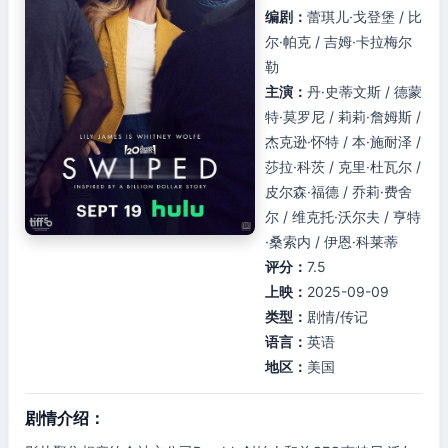
编剧：
蕾琪儿·戈登堡 / 比
尔·帕克 / 吉姆·卡拉梅尔
勒
主演：
丹·史蒂文斯 / 德蒙
特·莫罗尼 / 莉莉·詹姆斯 /
杰克逊·怀特 / 本·施耐泽 /
莎拉·科茨 / 克里·杜瓦尔 /
皮尔森·福德 / 乔莉·费舍
尔 / 维克托·沃尔夫 / 亨特
·桑索内 / 伊恩·科莱蒂
评分：
7.5
上映：
2025-09-09
类型：
剧情/传记
语言：
英语
地区：
美国
剧情介绍：