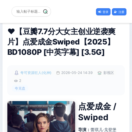
登录
注册
❤️【豆瓣7.7分大女主创业逆袭爽
片】点爱成金Swiped【2025】
BD1080P [中英字幕] [3.5G]
夸可资源狂人(化神)
2026-05-24 14:39
影视区
2
夸克盘
点爱成金 /
Swiped
导演：
蕾琪儿·戈登堡