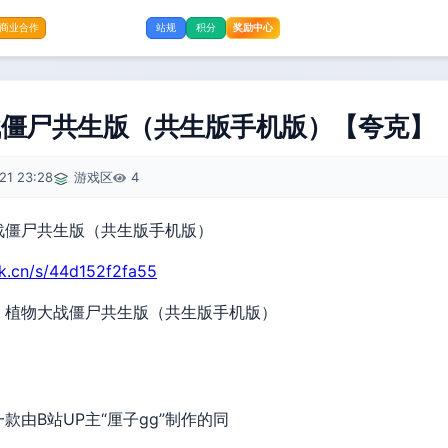
奖励中心
商业合作
站规
积分
战僵尸共生版（共生版手机版）【夸克】
21 23:28
游戏区
4
rk.cn/s/44d152f2fa55
】植物大战僵尸共生版（共生版手机版）
由B站UP主“厘子gg”制作的同