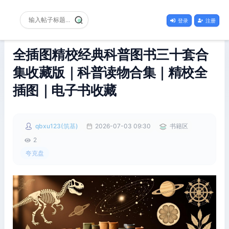
登录
注册
全插图精校经典科普图书三十套合
集收藏版｜科普读物合集｜精校全
插图｜电子书收藏
qbxu123(筑基)
2026-07-03 09:30
书籍区
2
夸克盘