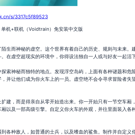
rk.cn/s/3317c5f89523
1 单机+联机（Voidtrain）免安装中文版
了陌生而神秘的虚空。这个世界有着自己的历史、规则与未来。
斗。在虚空超现实的环境中，你得设法独自一人或与好友一起活
中探索神秘而独特的地点。发现浮空岛屿，上面有各种谜题和危
仔，并让他们成为你火车上的一员。虚空绝不会令寻求冒险者失
上扩建，而是得亲自从零开始造出来。你一开始只有一节空车厢
车厢以及一部高级引擎。自定义你火车的外观，并往里面装入各
遇到各种敌人，如普通的士兵，以及嗜血的鲨鱼。制作并自定义