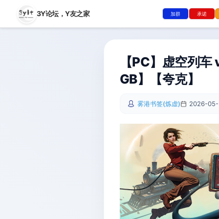
3Y论坛，
Y友之家
加群
承诺
【PC】虚空列车 v
GB】【夸克】
雾港书签(炼虚)
2026-05-