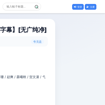
登录
注册
文字幕】[无广纯净]
夸克盘
珊 / 赵爽 / 聂曦映 / 贺文潇 / 弋