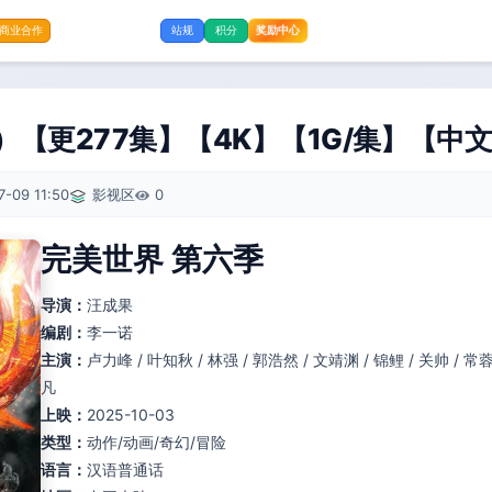
奖励中心
商业合作
站规
积分
）【更277集】【4K】【1G/集】【中
7-09 11:50
影视区
0
完美世界 第六季
导演：
汪成果
编剧：
李一诺
主演：
卢力峰 / 叶知秋 / 林强 / 郭浩然 / 文靖渊 / 锦鲤 / 关帅 / 常蓉
凡
上映：
2025-10-03
类型：
动作/动画/奇幻/冒险
语言：
汉语普通话