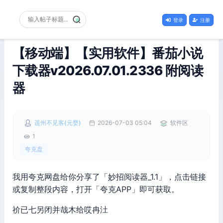
登录
注册
【移动端】【实用软件】番茄小说
下载器v2026.07.01.2336 附阅读
器
遥州不见客(元婴)
2026-07-03 05:04
软件区
1
夸克盘
我用夸克网盘给你分享了「妙招阅读器_1.1」，点击链接
或复制整段内容，打开「夸克APP」即可获取。
祄已七另闭并哉木给哎冉汢