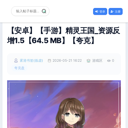
登录
注册
【安卓】【手游】精灵王国_资源反
增1.5【64.5 MB】【夸克】
雾港书签(炼虚)
2026-05-21 16:22
游戏区
0
夸克盘