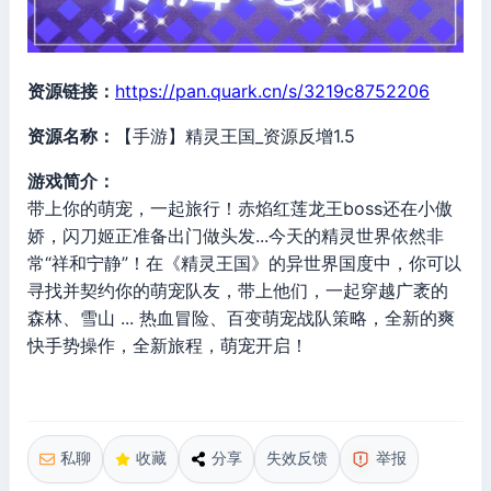
资源链接：
https://pan.quark.cn/s/3219c8752206
资源名称：
【手游】精灵王国_资源反增1.5
游戏简介：
带上你的萌宠，一起旅行！赤焰红莲龙王boss还在小傲
娇，闪刀姬正准备出门做头发...今天的精灵世界依然非
常“祥和宁静”！在《精灵王国》的异世界国度中，你可以
寻找并契约你的萌宠队友，带上他们，一起穿越广袤的
森林、雪山 ... 热血冒险、百变萌宠战队策略，全新的爽
快手势操作，全新旅程，萌宠开启！
私聊
收藏
分享
失效反馈
举报