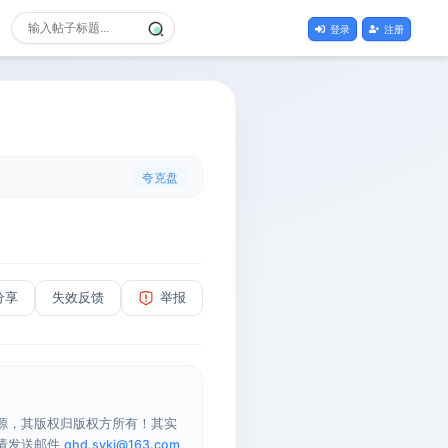
登录
注册
夸克盘
分享
失效反馈
举报
源，其版权归版权方所有！其实
请发送邮件
qhd.sykj@163.com