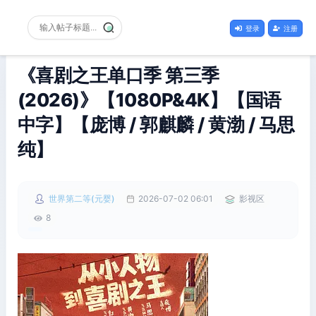
登录
注册
《喜剧之王单口季 第三季
(2026)》【1080P&4K】【国语
中字】【庞博 / 郭麒麟 / 黄渤 / 马思
纯】
世界第二等(元婴)
2026-07-02 06:01
影视区
8