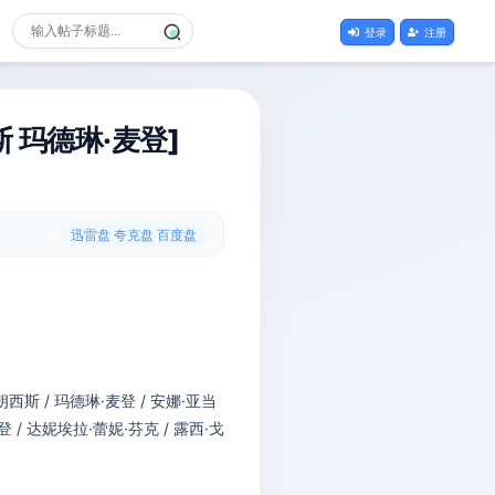
登录
注册
斯 玛德琳·麦登]
迅雷盘 夸克盘 百度盘
朗西斯 / 玛德琳·麦登 / 安娜·亚当
登 / 达妮埃拉·蕾妮·芬克 / 露西·戈