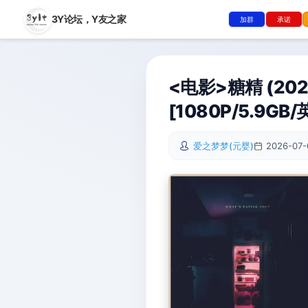
3Y论坛，
Y友之家
加群
承诺
<电影>糖精 (20
[1080P/5.9GB
爱之梦梦(元婴)
2026-07-