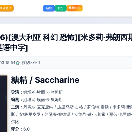
奖励中心
商业合作
站规
积分
26)[澳大利亚 科幻 恐怖][米多莉·弗朗西
/英语中字]
03 15:54
影视区
1
糖精 / Saccharine
导演：
娜塔莉·埃丽卡·詹姆斯
编剧：
娜塔莉·埃丽卡·詹姆斯
主演：
丹妮尔·麦克唐纳 / 达里乌斯·古格 / 罗伯特·泰勒 / 米多莉·弗
斯 / 安妮·夏皮罗 / 约瑟夫·鲍德温 / 安德烈·翁·卡莱索 / 丽莎·克里滕
尔比
评分：
6.0