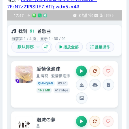
7FzN7z21PlSffEZlA1?pwd=5zx4#