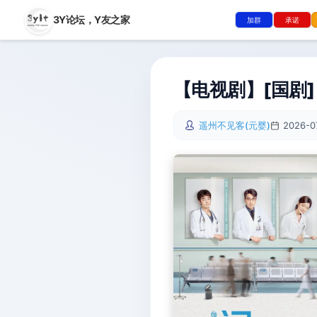
3Y论坛，
Y友之家
加群
承诺
【电视剧】[国剧] 问
遥州不见客(元婴)
2026-0