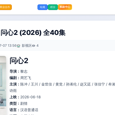
奖励中心
商业合作
站规
积分
心2 (2026) 全40集
7-07 13:56
影视区
4
问心2
导演：
黎志
编剧：
周艺飞
主演：
陈冲 / 王川 / 金世佳 / 黄觉 / 孙浠伦 / 赵又廷 / 张佳宁 / 牟湘
诗雨
上映：
2026-06-18
类型：
剧情
语言：
汉语普通话