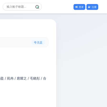
登录
注册
夸克盘
盈 / 苑冉 / 扈耀之 / 毛晓彤 / 合