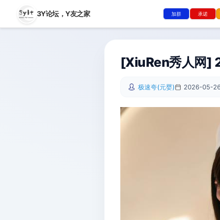
3Y论坛，
Y友之家
加群
承诺
[XiuRen秀人网] 2
极速夸(元婴)
2026-05-26