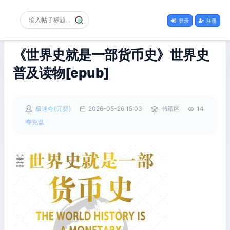
登录
注册
《世界史就是一部货币史》世界史
普及读物[epub]
极速夸(元婴)
2026-05-26 15:03
书籍区
14
夸克盘