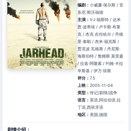
编剧：
小威廉·保尔斯 / 安
东尼·斯沃福德
主演：
V·J·福斯特 / 达米
恩·波蒂埃 / 卢卡斯·布莱
克 / 杰克·吉伦哈尔 / 丹德
里·泰勒 / 杰米·福克斯 /
贾克波·瓦格斯 / 丹尼斯·
海斯伯特 / 詹姆斯·莫里森
/ 拉兹·阿隆索 / 约翰·卡拉
辛斯基 / 伊万·琼斯
评分：
7.5
上映：
2005-11-04
类型：
传记/剧情/战争
语言：
英语,阿拉伯语,拉
丁语,西班牙语
地区：
美国,德国
剧情介绍：