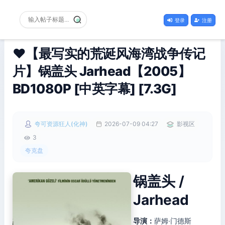
登录
注册
❤️【最写实的荒诞风海湾战争传记
片】锅盖头 Jarhead【2005】
BD1080P [中英字幕] [7.3G]
夸可资源狂人(化神)
2026-07-09 04:27
影视区
3
夸克盘
锅盖头 /
Jarhead
导演：
萨姆·门德斯