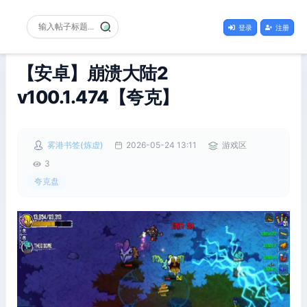
登录
注册
【安卓】崩溃大陆2
v100.1.474【夸克】
雾港书签(炼虚)
2026-05-24 13:11
游戏区
3
夸克盘