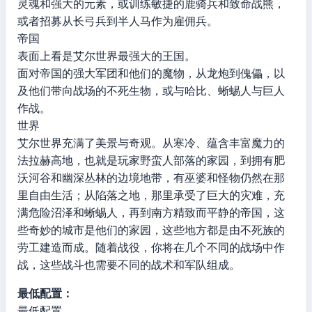
灵魂和强大的元素，或训练敏捷的鹿骑兵和致命战熊，
或者招募从长弓兵到半人马作为雇佣兵。
帝国
表面上看是艾尔世界最强大的王国。
面对帝国的强大军团和他们的魔物，从龙炮到傀儡，以
及他们带向战场的不死生物，或与哈比、蜥蜴人与巨人
作战。
世界
艾尔世界充满了美景与奇观。从寒冷、蕴含丰富魔力的
法拉赫高地，也就是玩家野蛮人部落的家园，到拥有肥
沃河谷和幽深丛林的边境地带，有巫婆和怪物仍然在那
里自由生活；从陷落之地，那里承受了巨大的灾难，充
满危险沼泽和蜥蜴人，再到南方精致而平静的帝国，这
些奇妙的城市是他们的家园，这些地方都是由不死族的
劳工建造而成。随着战役，你将在几个不同的战场中作
战，这些战斗也需要不同的战术和军队组成。
最低配置：
最低配置