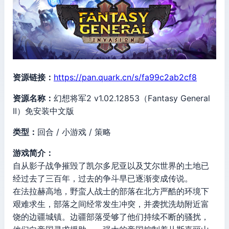
资源链接：
https://pan.quark.cn/s/fa99c2ab2cf8
资源名称：
幻想将军2 v1.02.12853（Fantasy General
II）免安装中文版
类型：
回合 / 小游戏 / 策略
游戏简介：
自从影子战争摧毁了凯尔多尼亚以及艾尔世界的土地已
经过去了三百年，过去的争斗早已逐渐变成传说。
在法拉赫高地，野蛮人战士的部落在北方严酷的环境下
艰难求生，部落之间经常发生冲突，并袭扰洗劫附近富
饶的边疆城镇。边疆部落受够了他们持续不断的骚扰，