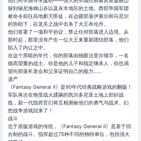
他们向帝国寻求援助——强大的帝国控制着从斯嘉丽山
脉到锡尼海姆山谷以及灰木地区的土地。西部帝国军团
被命令前往高地剿灭匪徒，在边疆部落伊塞尔和马尼尔
的协助下，在龙关之战中击杀了大王布伦丹。
他们签署了一项和平协议，禁止任何部落进入边境。从
那时起，那里没有产生一位大王来重新团结部落，他们
陷入了内讧之中。
在这个黑暗的年代，你的部落由独眼法里尔领导，一名
德高望重的战士。你是他的儿子和指定继承人，你也渴
望向部落长老会和父亲证明自己的能力……
遗产
《Fantasy General II》是90年代经典战略游戏的翻版！
军队再次在饱受战火蹂躏的凯尔多尼亚土地上部好战
线，新一代指挥官们将互相测验他们的勇气与战术。幻
想战争游戏回来了！
战斗
忠于原版游戏的传统，《Fantasy General II》是基于回
合制的战斗。指挥超过75种不同的独特单位，包括强大