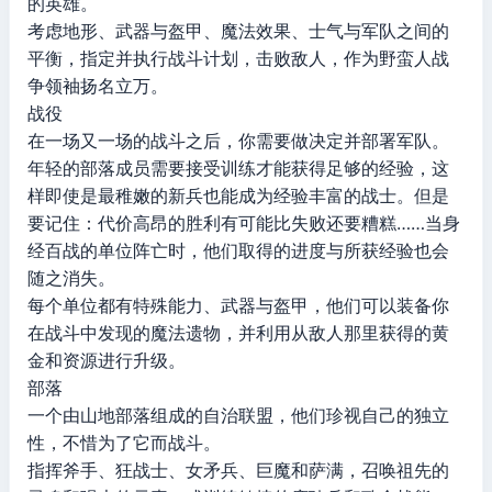
的英雄。
考虑地形、武器与盔甲、魔法效果、士气与军队之间的
平衡，指定并执行战斗计划，击败敌人，作为野蛮人战
争领袖扬名立万。
战役
在一场又一场的战斗之后，你需要做决定并部署军队。
年轻的部落成员需要接受训练才能获得足够的经验，这
样即使是最稚嫩的新兵也能成为经验丰富的战士。但是
要记住：代价高昂的胜利有可能比失败还要糟糕……当身
经百战的单位阵亡时，他们取得的进度与所获经验也会
随之消失。
每个单位都有特殊能力、武器与盔甲，他们可以装备你
在战斗中发现的魔法遗物，并利用从敌人那里获得的黄
金和资源进行升级。
部落
一个由山地部落组成的自治联盟，他们珍视自己的独立
性，不惜为了它而战斗。
指挥斧手、狂战士、女矛兵、巨魔和萨满，召唤祖先的