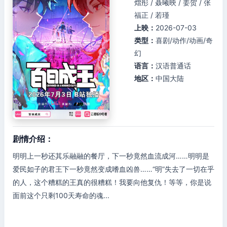
熠彤 / 聂曦映 / 姜贺 / 张
福正 / 若瑾
上映：
2026-07-03
类型：
喜剧/动作/动画/奇
幻
语言：
汉语普通话
地区：
中国大陆
剧情介绍：
明明上一秒还其乐融融的餐厅，下一秒竟然血流成河……明明是
爱民如子的君王下一秒竟然变成嗜血凶兽……“明”失去了一切在乎
的人，这个糟糕的王真的很糟糕！我要向他复仇！等等，你是说
面前这个只剩100天寿命的魂...