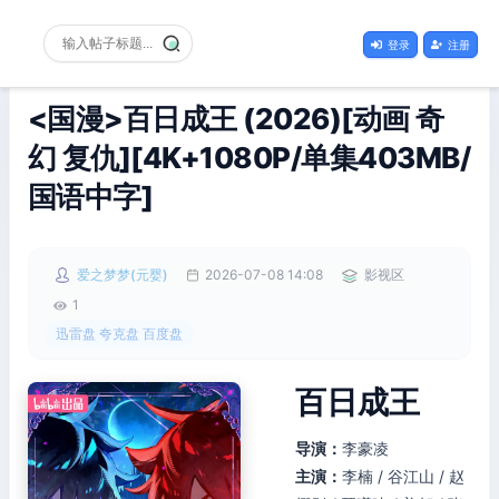
登录
注册
<国漫>百日成王 (2026)[动画 奇
幻 复仇][4K+1080P/单集403MB/
国语中字]
爱之梦梦(元婴)
2026-07-08 14:08
影视区
1
迅雷盘 夸克盘 百度盘
百日成王
导演：
李豪凌
主演：
李楠 / 谷江山 / 赵