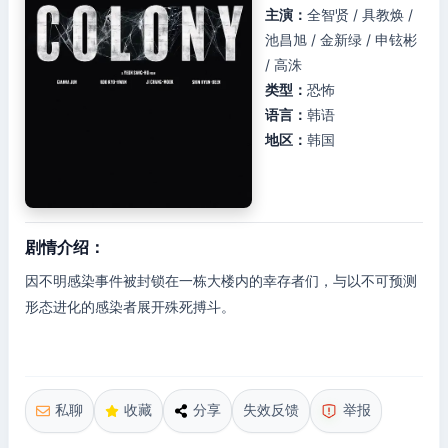
主演：
全智贤 / 具教焕 /
池昌旭 / 金新绿 / 申铉彬
/ 高洙
类型：
恐怖
语言：
韩语
地区：
韩国
剧情介绍：
因不明感染事件被封锁在一栋大楼内的幸存者们，与以不可预测
形态进化的感染者展开殊死搏斗。
私聊
收藏
分享
失效反馈
举报