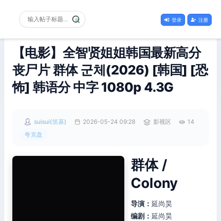
登录
注册
【电影】全智贤姐姐韩国最新高分
丧尸片 群体 군체(2026) [韩国] [恐
怖] 韩语分 中字 1080p 4.3G
suisui(筑基)
2026-05-24 09:28
影视区
14
夸克盘
群体 /
Colony
导演：
延尚昊
编剧：
延尚昊