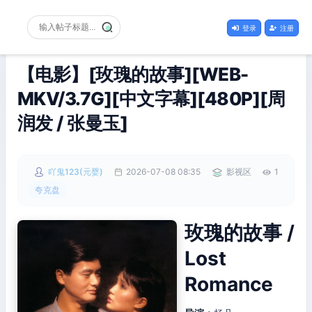
登录
注册
【电影】[玫瑰的故事][WEB-
MKV/3.7G][中文字幕][480P][周
润发 / 张曼玉]
吖鬼123(元婴)
2026-07-08 08:35
影视区
1
夸克盘
玫瑰的故事 /
Lost
Romance