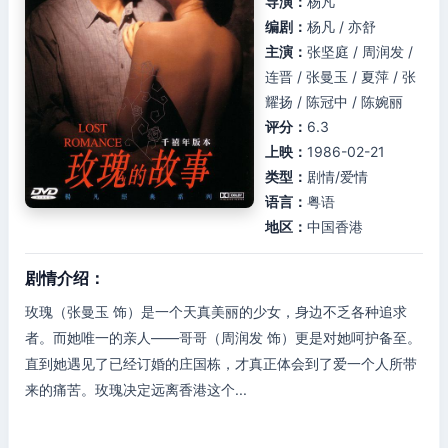
导演：
杨凡
编剧：
杨凡 / 亦舒
主演：
张坚庭 / 周润发 /
连晋 / 张曼玉 / 夏萍 / 张
耀扬 / 陈冠中 / 陈婉丽
评分：
6.3
上映：
1986-02-21
类型：
剧情/爱情
语言：
粤语
地区：
中国香港
剧情介绍：
玫瑰（张曼玉 饰）是一个天真美丽的少女，身边不乏各种追求
者。而她唯一的亲人——哥哥（周润发 饰）更是对她呵护备至。
直到她遇见了已经订婚的庄国栋，才真正体会到了爱一个人所带
来的痛苦。玫瑰决定远离香港这个...