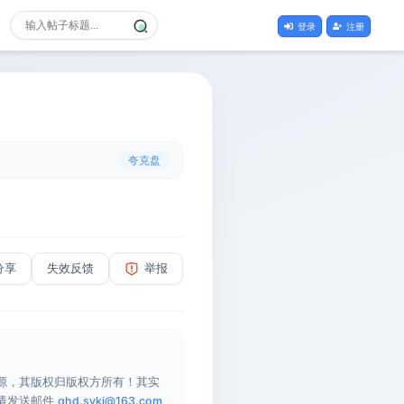
登录
注册
夸克盘
分享
失效反馈
举报
源，其版权归版权方所有！其实
请发送邮件
qhd.sykj@163.com