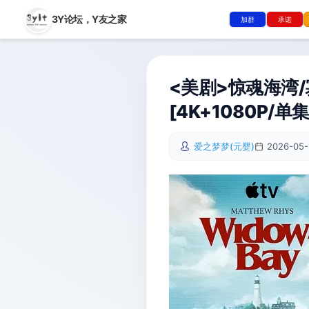
3Y论坛，
Y友之家
加群
承诺
<美剧>惊魂海湾/寡
[4K+1080P/单
爱之梦梦(元婴)
2026-05-