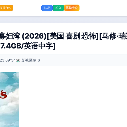
奖励中心
商业合作
站规
积分
妇湾 (2026)[美国 喜剧 恐怖][马修·瑞
集7.4GB/英语中字]
23 09:34
影视区
6