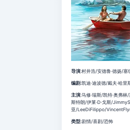
导演
:村井浩/安德鲁·德扬/塞
编剧
:凯迪·迪波德/戴夫·哈里
主演
:马修·瑞斯/凯特·奥弗林/
斯特朗/伊莱·D·戈斯/JimmySh
亚/LeeDiFilippo/VincentFly
类型:
剧情/喜剧/恐怖