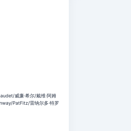
udet/威廉·希尔/戴维·阿姆
nway/PatFitz/雷纳尔多·特罗