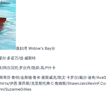
寡妇湾 Widow's Bay
分
缪尔·多诺万/缇·威斯特
斯/阿尔贝托·罗尔丹/凯莉·高卢什卡
斯蒂芬·鲁特/金斯顿·鲁米·索斯威克/凯文·卡罗尔/戴尔·迪奇/AvaGa
irts/伊恩·莱昂斯/克里斯托弗·C·詹姆斯/ShawnJain/KevinF.Co
nn/SuzanneGillies