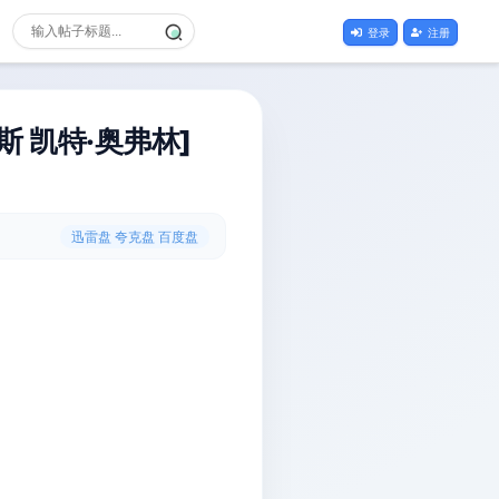
登录
注册
斯 凯特·奥弗林]
迅雷盘 夸克盘 百度盘