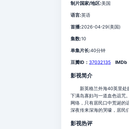
制片国家/地区:
美国
语言:
英语
首播:
2026-04-29(美国)
集数:
10
单集片长:
40分钟
豆瓣ID：
37032135
IMDb
影视简介
新英格兰外海40英里处的
下满岛寡妇与一道血色诅咒
网络，只有居民口中荒诞的
深夜传来深海的哭嚎，居民
影视热评