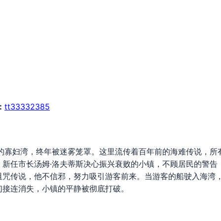
：
tt33332385
寡妇湾，终年被迷雾笼罩。这里流传着百年前的海难传说，所
。新任市长汤姆·洛夫蒂斯决心振兴衰败的小镇，不顾居民的警告
诅咒传说，他不信邪，努力吸引游客前来。当游客的船驶入海湾
们接连消失，小镇的平静被彻底打破。