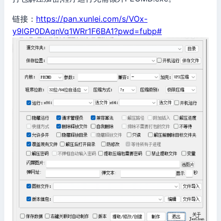
链接：
https://pan.xunlei.com/s/VOx-
y9lGP0DAqnVq1WRr1F6BA1?pwd=fubp#