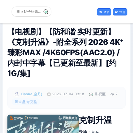
登录
注册
【电视剧】【防和谐 实时更新】
《克制升温》-附全系列 2026 4K⁺
臻彩MAX /4K60FPS(AAC2.0) /
内封中字幕【已更新至最新】[约
1G/集]
XiaoKe(金丹)
2026-07-04 03:18
影视区
7
迅雷盘 夸克盘
克制升温
导演：
良多