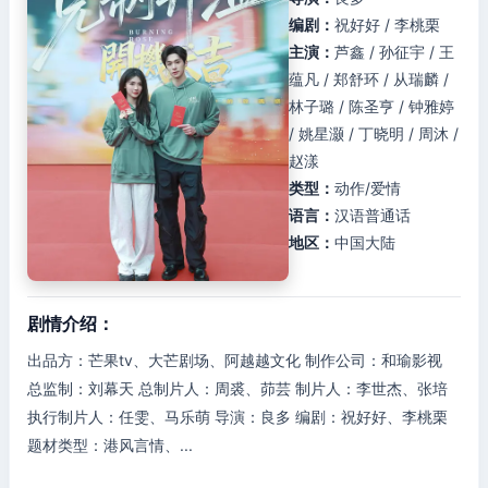
编剧：
祝好好 / 李桃栗
主演：
芦鑫 / 孙征宇 / 王
蕴凡 / 郑舒环 / 从瑞麟 /
林子璐 / 陈圣亨 / 钟雅婷
/ 姚星灏 / 丁晓明 / 周沐 /
赵漾
类型：
动作/爱情
语言：
汉语普通话
地区：
中国大陆
剧情介绍：
出品方：芒果tv、大芒剧场、阿越越文化 制作公司：和瑜影视
总监制：刘幕天 总制片人：周裘、茆芸 制片人：李世杰、张培
执行制片人：任雯、马乐萌 导演：良多 编剧：祝好好、李桃栗
题材类型：港风言情、...