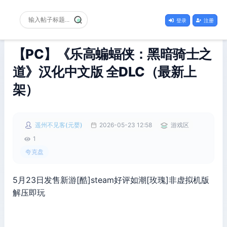
登录
注册
【PC】《乐高蝙蝠侠：黑暗骑士之
道》汉化中文版 全DLC（最新上
架）
遥州不见客(元婴)
2026-05-23 12:58
游戏区
1
夸克盘
5月23日发售新游[酷]steam好评如潮[玫瑰]非虚拟机版
解压即玩