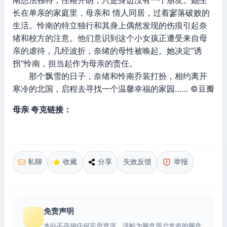
南想法独特，性格开朗，只是身边没有一个朋友。她生
长在单亲的家庭里，母亲和 情人同居，过着寥落破败的
生活。怜南的特立独行和其身上偶然发现的伤痕引起奈
绪和校方的注意。他们意识到这个小女孩正遭受来自母
亲的虐待，几经波折，奈绪的母性被唤起。她决定“诱
拐”怜南，担当起作为母亲的责任。
那个飘雪的日子，奈绪和怜南乔装打扮，相约离开
寒冷的北国，启程去寻找一个温馨幸福的家园…… ©豆瓣
母亲 夸克链接：
私聊
收藏
分享
失效反馈
举报
免责声明
本站不存储任何实质资源，该帖为网盘用户发布的网盘