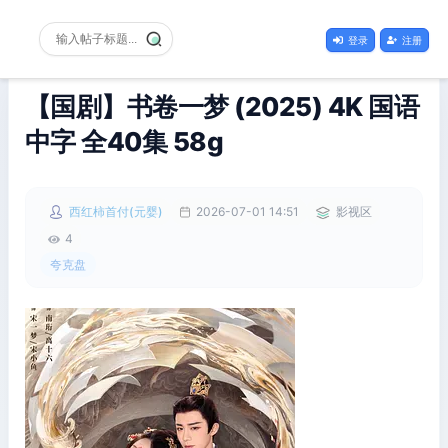
登录
注册
【国剧】书卷一梦 (2025) 4K 国语
中字 全40集 58g
西红柿首付(元婴)
2026-07-01 14:51
影视区
4
夸克盘