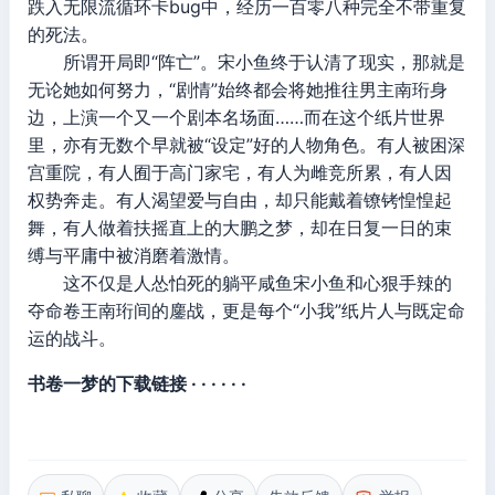
跌入无限流循环卡bug中，经历一百零八种完全不带重复
的死法。
所谓开局即“阵亡”。宋小鱼终于认清了现实，那就是
无论她如何努力，“剧情”始终都会将她推往男主南珩身
边，上演一个又一个剧本名场面……而在这个纸片世界
里，亦有无数个早就被“设定”好的人物角色。有人被困深
宫重院，有人囿于高门家宅，有人为雌竞所累，有人因
权势奔走。有人渴望爱与自由，却只能戴着镣铐惶惶起
舞，有人做着扶摇直上的大鹏之梦，却在日复一日的束
缚与平庸中被消磨着激情。
这不仅是人怂怕死的躺平咸鱼宋小鱼和心狠手辣的
夺命卷王南珩间的鏖战，更是每个“小我”纸片人与既定命
运的战斗。
书卷一梦的下载链接 · · · · · ·