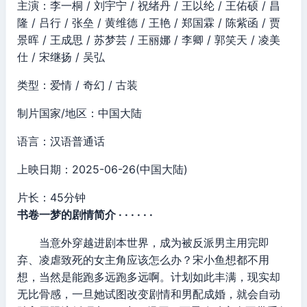
主演：李一桐 / 刘宇宁 / 祝绪丹 / 王以纶 / 王佑硕 / 昌
隆 / 吕行 / 张垒 / 黄维德 / 王艳 / 郑国霖 / 陈紫函 / 贾
景晖 / 王成思 / 苏梦芸 / 王丽娜 / 李卿 / 郭笑天 / 凌美
仕 / 宋继扬 / 吴弘
类型：爱情 / 奇幻 / 古装
制片国家/地区：中国大陆
语言：汉语普通话
上映日期：2025-06-26(中国大陆)
片长：45分钟
书卷一梦的剧情简介 · · · · · ·
当意外穿越进剧本世界，成为被反派男主用完即
弃、凌虐致死的女主角应该怎么办？宋小鱼想都不用
想，当然是能跑多远跑多远啊。计划如此丰满，现实却
无比骨感，一旦她试图改变剧情和男配成婚，就会自动