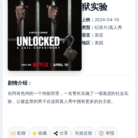
狱实验
上映：
2024-04-10
类型：
纪录片/真人秀
语言：
英语
地区：
美国
剧情介绍：
在阿肯色州的一个拘留所里，一名警长实施了一项激进的社会实
验，让被监禁的男子在这部真人秀中拥有更多的自主权。
私聊
收藏
分享
失效反馈
举报