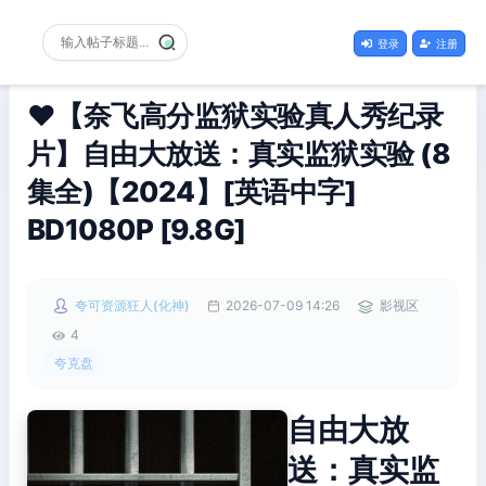
登录
注册
❤️【奈飞高分监狱实验‌真人秀纪录
片】自由大放送：真实监狱实验 (8
集全)【2024】[英语中字]
BD1080P [9.8G]
夸可资源狂人(化神)
2026-07-09 14:26
影视区
4
夸克盘
自由大放
送：真实监