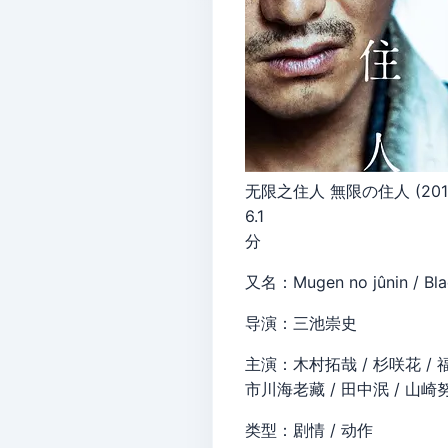
无限之住人 無限の住人 (201
6.1
分
又名：Mugen no jûnin / Blad
导演：三池崇史
主演：木村拓哉 / 杉咲花 / 福
市川海老藏 / 田中泯 / 山崎
类型：剧情 / 动作