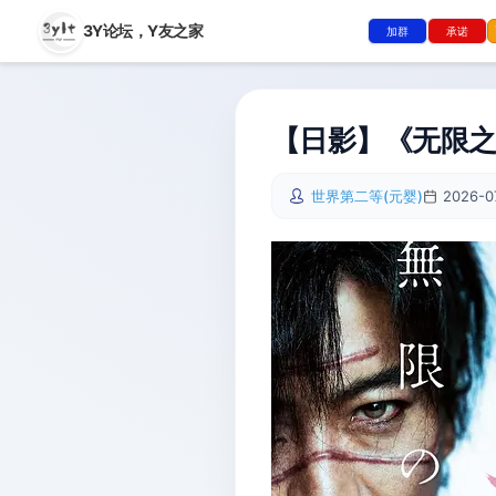
3Y论坛，
Y友之家
加群
承诺
【日影】《无限之住
世界第二等(元婴)
2026-0