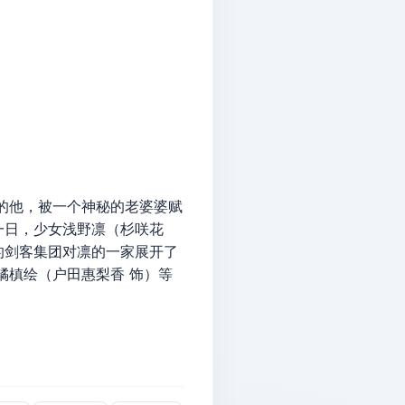
的他，被一个神秘的老婆婆赋
一日，少女浅野凛（杉咲花
的剑客集团对凛的一家展开了
橘槙绘（户田惠梨香 饰）等