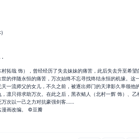
)
 ·
拓哉 饰），曾经经历了失去妹妹的痛苦，此后失去升至希望
永世的伴随永恒的痛苦，万次始终不忘寻找终结永恒的机缘。这
无天一流师父的女儿，不久之前，被逐出师门的天津影久率领他
，凛只得求助万次。在此之后，黑衣鲭人（北村一辉 饰）、乙
死万次以一己之力对抗豪强剑客……
漫画改编。 ©豆瓣