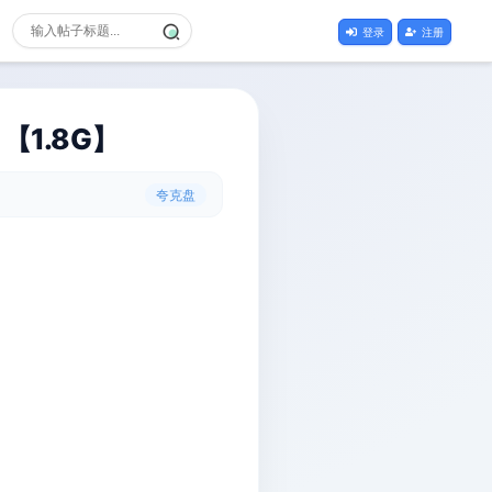
登录
注册
【1.8G】
夸克盘