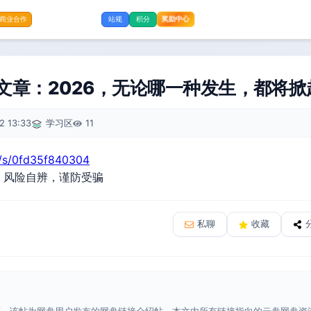
奖励中心
商业合作
站规
积分
费文章：2026，无论哪一种发生，都将
2 13:33
学习区
11
n/s/0fd35f840304
，风险自辨，谨防受骗
私聊
收藏