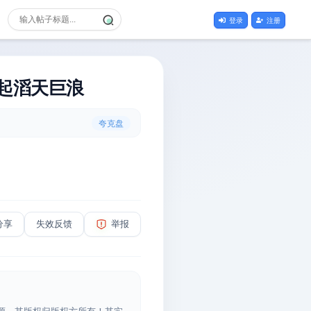
登录
注册
掀起滔天巨浪
夸克盘
分享
失效反馈
举报