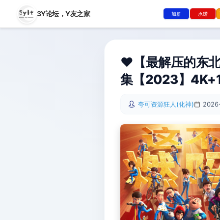
3Y论坛，
Y友之家
加群
承诺
❤️【最解压的东
集【2023】4K+10
夸可资源狂人(化神)
2026