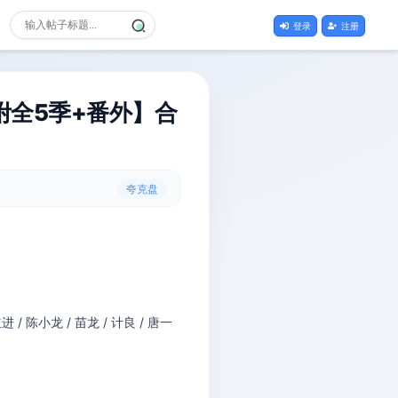
登录
注册
附全5季+番外】合
夸克盘
进 / 陈小龙 / 苗龙 / 计良 / 唐一