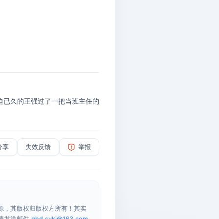
压迫已久的王强过了一把当班主任的
分享
失效反馈
举报
源，其版权归版权方所有！其实
请发送邮件
qhd.sykj@163.com