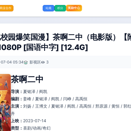
奖励中心
商业合作
站规
积分
北校园爆笑国漫】茶啊二中（电影版）【
80P [国语中字] [12.4G]
-07-04 05:34
影视区
3
茶啊二中
导演：
夏铭泽 / 阎凯
编剧：
姜峰 / 夏铭泽 / 阎凯 / 闫峥 / 高禹恒
主演：
刘扬 / 王博文 / 夏铭泽 / 阎凯 / 高禹恒 / 邢原源 / 黄恒 / 郭红
卉
上映：
2023-07-14
类型：
喜剧/动画/奇幻