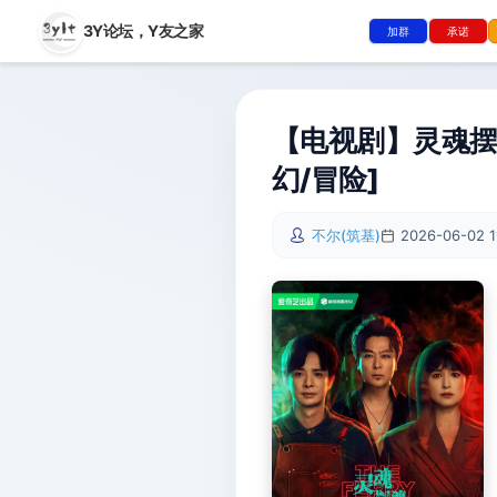
3Y论坛，
Y友之家
加群
承诺
【电视剧】灵魂摆渡·
幻/冒险]
不尔(筑基)
2026-06-02 1