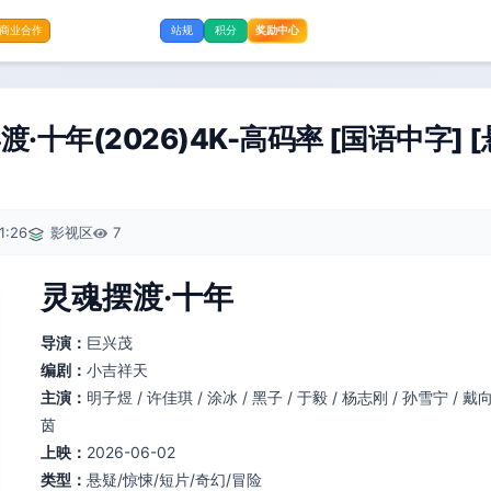
奖励中心
商业合作
站规
积分
十年(2026)4K-高码率 [国语中字] 
1:26
影视区
7
灵魂摆渡·十年
导演：
巨兴茂
编剧：
小吉祥天
主演：
明子煜 / 许佳琪 / 涂冰 / 黑子 / 于毅 / 杨志刚 / 孙雪宁 / 戴向
茵
上映：
2026-06-02
类型：
悬疑/惊悚/短片/奇幻/冒险