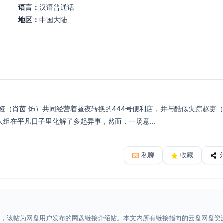
语言：
汉语普通话
地区：
中国大陆
娅（肖茵 饰）共同经营着昼夜转换的444号便利店，并与酷似失踪赵吏（于
组在平凡日子里化解了多起异事，然而，一场意...
私聊
收藏
源，该帖为网盘用户发布的网盘链接介绍帖。本文内所有链接指向的云盘网盘资