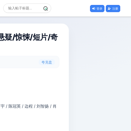
登录
注册
[悬疑/惊悚/短片/奇
夸克盘
宇 / 陈冠英 / 边程 / 刘智扬 / 肖