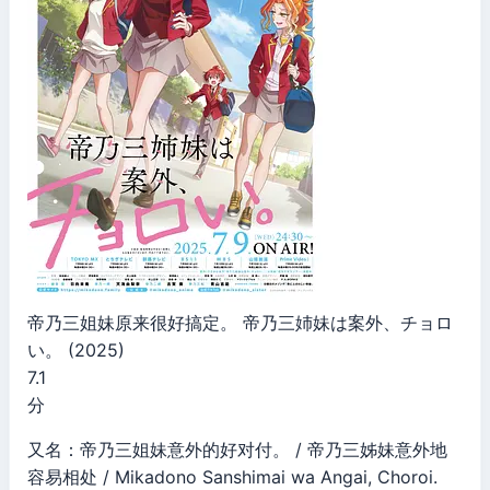
帝乃三姐妹原来很好搞定。 帝乃三姉妹は案外、チョロ
い。 (2025)
7.1
分
又名：帝乃三姐妹意外的好对付。 / 帝乃三姊妹意外地
容易相处 / Mikadono Sanshimai wa Angai, Choroi.