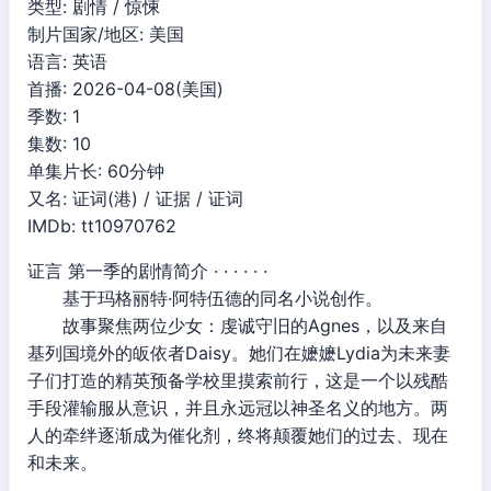
类型: 剧情 / 惊悚
制片国家/地区: 美国
语言: 英语
首播: 2026-04-08(美国)
季数: 1
集数: 10
单集片长: 60分钟
又名: 证词(港) / 证据 / 证词
IMDb: tt10970762
证言 第一季的剧情简介 · · · · · ·
基于玛格丽特·阿特伍德的同名小说创作。
故事聚焦两位少女：虔诚守旧的Agnes，以及来自
基列国境外的皈依者Daisy。她们在嬷嬷Lydia为未来妻
子们打造的精英预备学校里摸索前行，这是一个以残酷
手段灌输服从意识，并且永远冠以神圣名义的地方。两
人的牵绊逐渐成为催化剂，终将颠覆她们的过去、现在
和未来。