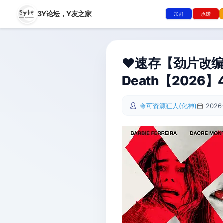
3Y论坛，
Y友之家
加群
承诺
❤️速存【劲片改编
Death【2026】4
夸可资源狂人(化神)
2026