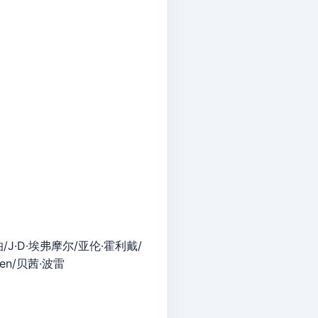
/J·D·埃弗摩尔/亚伦·霍利戴/
rsen/贝茜·波雷