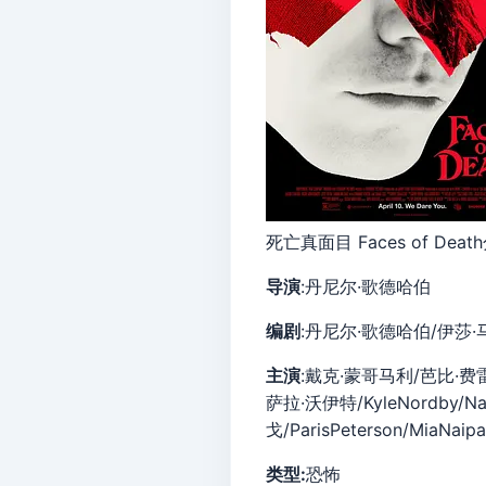
死亡真面目 Faces of Death
导演
:丹尼尔·歌德哈伯
编剧
:丹尼尔·歌德哈伯/伊莎·
主演
:戴克·蒙哥马利/芭比·费
萨拉·沃伊特/KyleNordby/Nat
戈/ParisPeterson/MiaNai
类型:
恐怖