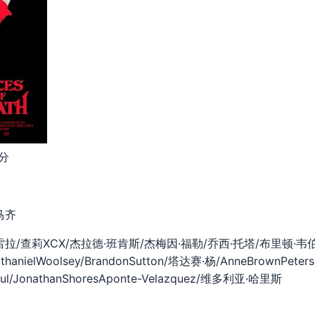
分
马齐
雷拉/查莉XCX/杰拉德·班肯斯/杰梅因·福勒/乔西·托塔/布里顿·韦伯
hanielWoolsey/BrandonSutton/塔达赛·杨/AnneBrownPete
paul/JonathanShoresAponte-Velazquez/维多利亚·哈里斯