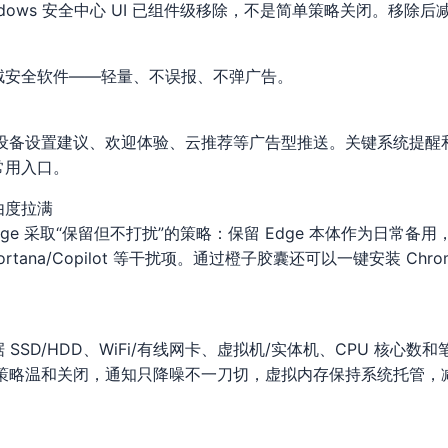
Windows 安全中心 UI 已组件级移除，不是简单策略关闭。移
绒安全软件——轻量、不误报、不弹广告。
tlight、设备设置建议、欢迎体验、云推荐等广告型推送。关键系统
常用入口。
由度拉满
 的 Edge 采取“保留但不打扰”的策略：保留 Edge 本体作为日常
传、Cortana/Copilot 等干扰项。通过橙子胶囊还可以一键安装 Chr
SSD/HDD、WiFi/有线网卡、虚拟机/实体机、CPU 核心数
表策略温和关闭，通知只降噪不一刀切，虚拟内存保持系统托管，