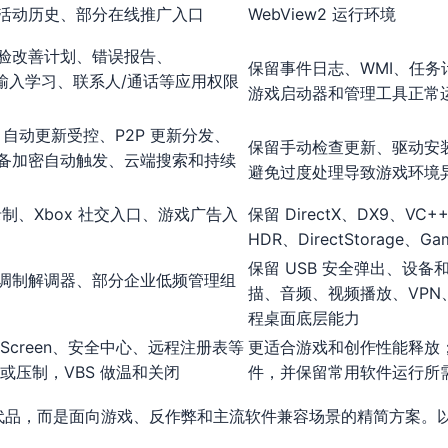
活动历史、部分在线推广入口
WebView2 运行环境
验改善计划、错误报告、
保留事件日志、WMI、任
ub、输入学习、联系人/通话等应用权限
游戏启动器和管理工具正常
ate 自动更新受控、P2P 更新分发、
保留手动检查更新、驱动安
备加密自动触发、云端搜索和持续
避免过度处理导致游戏环境
台录制、Xbox 社交入口、游戏广告入
保留 DirectX、DX9、VC++
HDR、DirectStorage、
保留 USB 安全弹出、设
调制解调器、部分企业低频管理组
描、音频、视频播放、VP
程桌面底层能力
artScreen、安全中心、远程注册表等
更适合游戏和创作性能释放
简或压制，VBS 做温和关闭
件，并保留常用软件运行所
SC 替代品，而是面向游戏、反作弊和主流软件兼容场景的精简方案