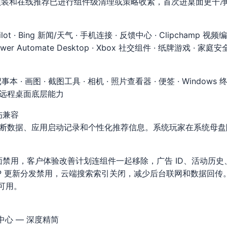
带的低频预装和在线推荐已进行组件级清理或策略收紧，首次进桌面更
lot · Bing 新闻/天气 · 手机连接 · 反馈中心 · Clipchamp 视频编辑 
Power Automate Desktop · Xbox 社交组件 · 纸牌游戏 · 家庭安全 
· 画图 · 截图工具 · 相机 · 照片查看器 · 便签 · Windows 终端
N · 远程桌面底层能力
伤兼容
会收集诊断数据、应用启动记录和个性化推荐信息。系统玩家在系统
禁用，客户体验改善计划连组件一起移除，广告 ID、活动历
P 更新分发禁用，云端搜索索引关闭，减少后台联网和数据回传
常可用。
安全中心 — 深度精简