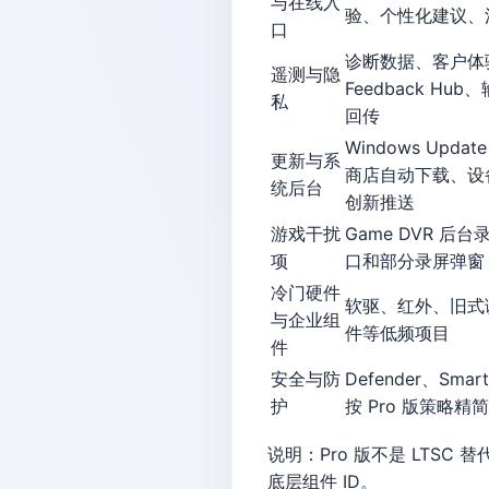
与在线入
验、个性化建议、
口
诊断数据、客户体
遥测与隐
Feedback H
私
回传
Windows Upd
更新与系
商店自动下载、设
统后台
创新推送
游戏干扰
Game DVR 后
项
口和部分录屏弹窗
冷门硬件
软驱、红外、旧式
与企业组
件等低频项目
件
安全与防
Defender、Sm
护
按 Pro 版策略精
说明：Pro 版不是 LT
底层组件 ID。