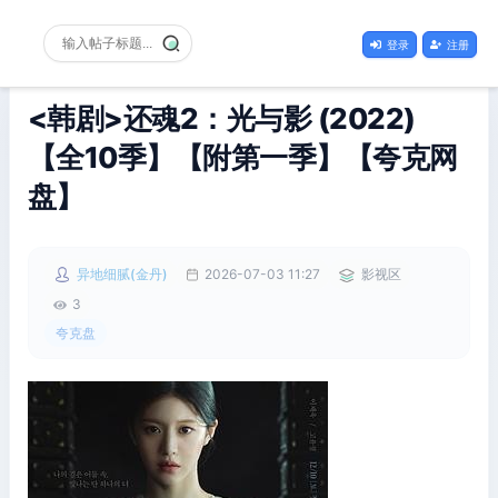
登录
注册
<韩剧>还魂2：光与影 (2022)
【全10季】【附第一季】【夸克网
盘】
异地细腻(金丹)
2026-07-03 11:27
影视区
3
夸克盘