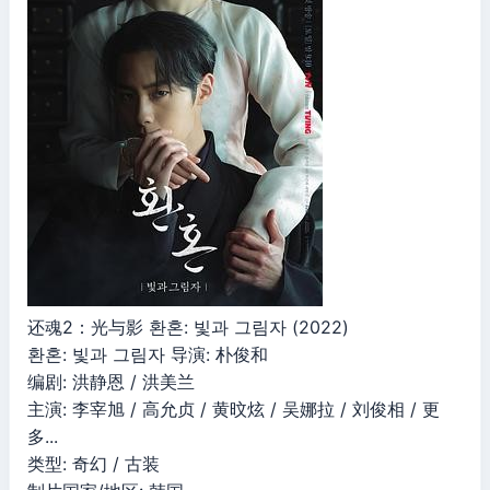
还魂2：光与影 환혼: 빛과 그림자 (2022)
환혼: 빛과 그림자 导演: 朴俊和
编剧: 洪静恩 / 洪美兰
主演: 李宰旭 / 高允贞 / 黄旼炫 / 吴娜拉 / 刘俊相 / 更
多...
类型: 奇幻 / 古装