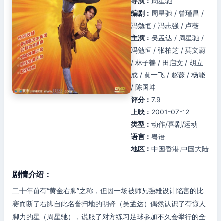
导演：
周星驰
编剧：
周星驰 / 曾瑾昌 /
冯勉恒 / 冯志强 / 卢薇
主演：
吴孟达 / 周星驰 /
冯勉恒 / 张柏芝 / 莫文蔚
/ 林子善 / 田启文 / 胡立
成 / 黄一飞 / 赵薇 / 杨能
/ 陈国坤
评分：
7.9
上映：
2001-07-12
类型：
动作/喜剧/运动
语言：
粤语
地区：
中国香港,中国大陆
剧情介绍：
二十年前有“黄金右脚”之称，但因一场被师兄强雄设计陷害的比
赛而断了右脚自此名誉扫地的明锋（吴孟达）偶然认识了有惊人
脚力的星（周星驰），说服了对方练习足球参加不久会举行的全