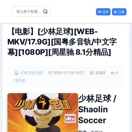
登录
注册
【电影】[少林足球][WEB-
MKV/17.9G][国粤多音轨/中文字
幕][1080P][周星驰 8.1分精品]
吖鬼123(元婴)
2026-07-09 14:37
影视区
6
夸克盘
少林足球 /
Shaolin
Soccer