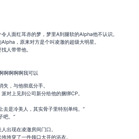
令人面红耳赤的梦，梦里A到腿软的Alpha他不认识。
Alpha，原来对方是个叫凌澈的超级大明星。
要找人带带他。
啊啊啊啊啊我可以
夜消失，与他彻底分手。
，派对上见到公司新分给他的捆绑CP。
上去是冷美人，其实骨子里特别单纯。”
子吧。”
美人出现在凌澈房间门口。
松垮垮穿了一件领口大开的浴衣。