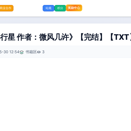
奖励中心
商业合作
站规
积分
行星 作者：微风几许》【完结】【TXT
5-30 12:54
书籍区
3