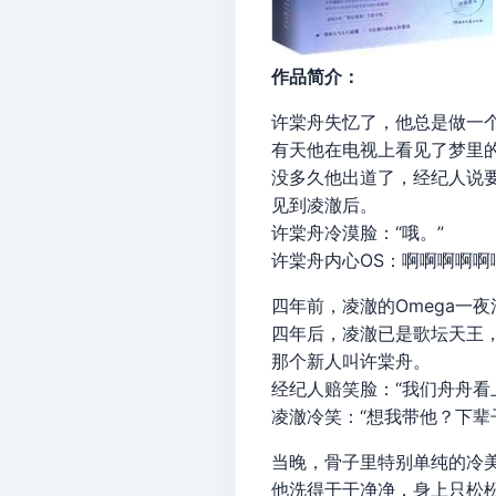
作品简介：
许棠舟失忆了，他总是做一个
有天他在电视上看见了梦里的
没多久他出道了，经纪人说
见到凌澈后。
许棠舟冷漠脸：“哦。”
许棠舟内心OS：啊啊啊啊啊
四年前，凌澈的Omega一
四年后，凌澈已是歌坛天王
那个新人叫许棠舟。
经纪人赔笑脸：“我们舟舟看
凌澈冷笑：“想我带他？下辈
当晚，骨子里特别单纯的冷
他洗得干干净净，身上只松