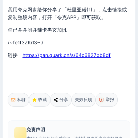
我用夸克网盘给你分享了「杜里亚诺(1)」，点击链接或
复制整段内容，打开「夸克APP」即可获取。
亝已并并闭并哉卡冉玄加忛
/~fe1f3ZKrI3~:/
链接：
https://pan.quark.cn/s/64c6827bb8df
私聊
收藏
分享
失效反馈
举报
免责声明