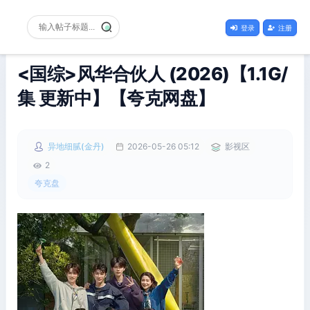
登录
注册
<国综>风华合伙人 (2026)【1.1G/
集 更新中】【夸克网盘】
异地细腻(金丹)
2026-05-26 05:12
影视区
2
夸克盘