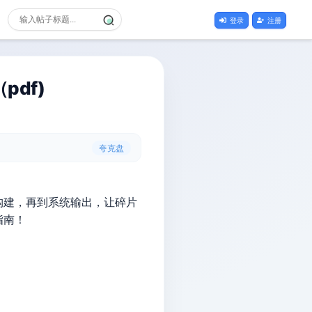
登录
注册
df)
夸克盘
构建，再到系统输出，让碎片
指南！