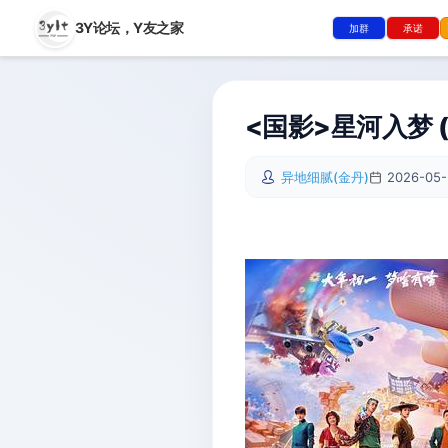
3Y论坛，
Y友之家
加群
承诺
<国影>星河入梦 
异地细腻(金丹)
2026-05-