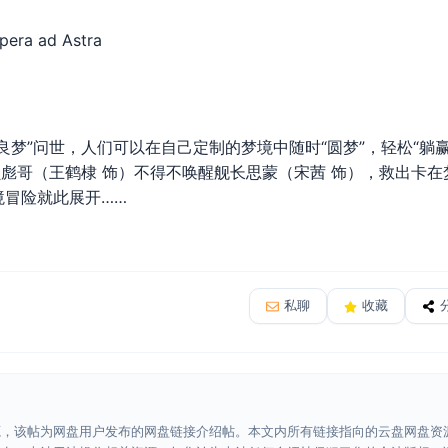
ra ad Astra
”问世，人们可以在自己定制的梦境中随时“圆梦”，轻松“躺赢
员彪哥（王鹤棣 饰）不得不唤醒舰长思蒙（宋茜 饰），救出卡
境冒险就此展开……
私聊
收藏
源，该帖为网盘用户发布的网盘链接介绍帖。本文内所有链接指向的云盘网盘资