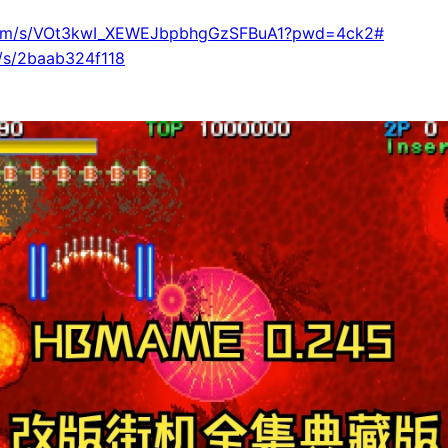
i.com/s/VOt3kwI_XEWEJbpbhgGzSFBuA1?pwd=4ck2#
n/s/2baab324f118