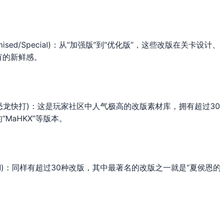
us/Optimised/Special)：从“加强版”到“优化版”，这些改版在
有的新鲜感。
nosaurs (恐龙快打)：这是玩家社区中人气极高的改版素材库，拥有
MaHKX”等版本。
(吞食天地Ⅱ)：同样有超过30种改版，其中最著名的改版之一就是“夏侯恩的复仇 