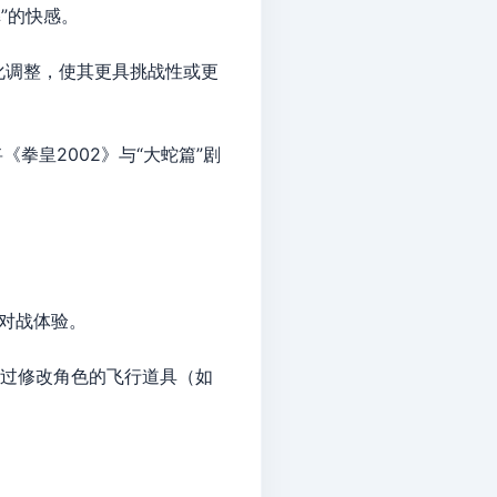
作弊”的快感。
统性的优化调整，使其更具挑战性或更
则是将《拳皇2002》与“大蛇篇”剧
衡的对战体验。
系列非常规改版，通过修改角色的飞行道具（如