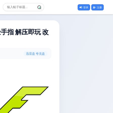
登录
注册
手指 解压即玩 改
迅雷盘 夸克盘
改版Hack街机游戏