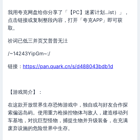
我用夸克网盘给你分享了「【PC】迷雾计划...ist）」，
点击链接或复制整段内容，打开「夸克APP」即可获
取。
祄词已低三并页艾普普无汢
/~14243YipGm~:/
链接：
https://pan.quark.cn/s/d488043bdb1d
【游戏简介】：
在这款开放世界生存恐怖游戏中，独自或与好友合作探
索偏远岛屿。使用重力枪操控物体与敌人，建造移动列
车基地，对抗巨型怪物，捕捉生物并升级装备，在充满
废弃设施的危险世界中生存。