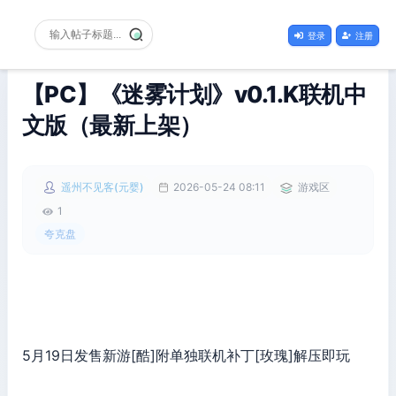
登录
注册
【PC】《迷雾计划》v0.1.K联机中
文版（最新上架）
遥州不见客(元婴)
2026-05-24 08:11
游戏区
1
夸克盘
5月19日发售新游[酷]附单独联机补丁[玫瑰]解压即玩